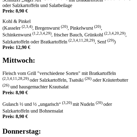
oder Salzkartoffeln und Salatbeilage
Preis: 8,90 €
Kohl & Pinkel
(2,3,4)
(20)
(20)
(Kasseler
, Bregenwurst
, Pinkelwurst
,
(1,2,3,4,29)
(2,3,4,20,29)
Schinkenwurst
, frischer Bauch, Grünkohl
,
(2,3,4,11,28,29)
(29)
Salzkartoffeln oder Bratkartoffeln
, Senf
)
Preis: 12,90 €
Mittwoch:
Fleisch vom Grill "verschiedene Sorten" mit Bratkartoffeln
(2,3,4,11,28,29)
(26)
oder Salzkartoffeln, Tsatsiki
oder Kräuterbutter
(26)
und hausgemachter Krautsalat
Preis: 8,90 €
(3,20)
(20)
Gulasch ½ und ½ „ungarisch“
mit Nudeln
oder
Salzkartoffeln und Bohnensalat
Preis: 8,90 €
Donnerstag: