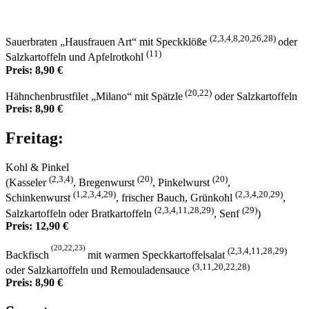
(2,3,4,8,20,26,28)
Sauerbraten „Hausfrauen Art“ mit Speckklöße
oder
(11)
Salzkartoffeln und Apfelrotkohl
Preis: 8,90 €
(20,22)
Hähnchenbrustfilet „Milano“ mit Spätzle
oder Salzkartoffeln
Preis: 8,90 €
Freitag:
Kohl & Pinkel
(2,3,4)
(20)
(20)
(Kasseler
, Bregenwurst
, Pinkelwurst
,
(1,2,3,4,29)
(2,3,4,20,29)
Schinkenwurst
, frischer Bauch, Grünkohl
,
(2,3,4,11,28,29)
(29)
Salzkartoffeln oder Bratkartoffeln
, Senf
)
Preis: 12,90 €
(20,22,23)
(2,3,4,11,28,29)
Backfisch
mit warmen Speckkartoffelsalat
(3,11,20,22,28)
oder Salzkartoffeln und Remouladensauce
Preis: 8,90 €